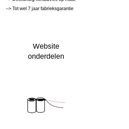
--> Tot wel 7 jaar fabrieksgarantie
Lichtleur
K
Uitstalinghoek
UGR Waarde
Website
CRI waarde
onderdelen
IP Waarde
IK Waarde
Spanning
230 VAC
Nominal fA [mA]
Nominal fA [V]
Garantie Periode
2