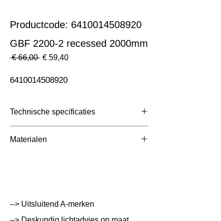
Productcode: 6410014508920
GBF 2200-2 recessed 2000mm
Normale
Verkoopprijs
 € 66,00 
€ 59,40
prijs
6410014508920
Technische specificaties
Toepassing
3 Fase Rail
Materialen
Afmetingen totaal (mm)
ntb
Kleur Armatuur
Zwart
Systeemvermogen
W
--> Uitsluitend A-merken
Lumen Output
lm
--> Deskundig lichtadvies op maat