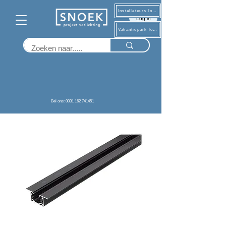
Installateurs log in
Log in
Vakantiepark log in
Terug
Bel ons: 0031 162 741451