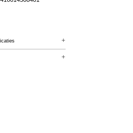
rkoopprijs
icaties
3 Fase Rail
(mm)
Zwart
W
lm
K