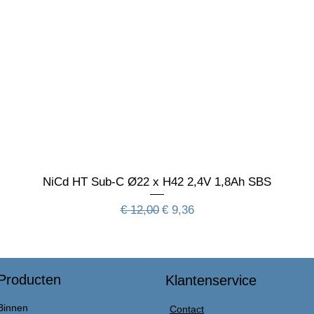
NiCd HT Sub-C Ø22 x H42 2,4V 1,8Ah SBS
Normale prijs
Verkoopprijs
€ 12,00
€ 9,36
Producten
Klantenservice
Binnen
Contact