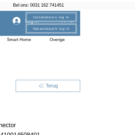
Bel ons: 0031 162 741451
Installateurs log in
Log In
Vakantiepark log in
Smart Home
Overige
Terug
nector
6410014508401