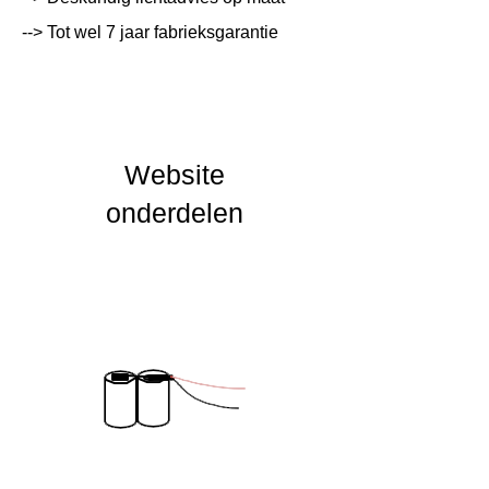
--> Tot wel 7 jaar fabrieksgarantie
Lichtleur
K
Uitstalinghoek
UGR Waarde
Website
CRI waarde
onderdelen
IP Waarde
IK Waarde
Spanning
230 VAC
Nominal fA [mA]
Nominal fA [V]
Garantie Periode
2