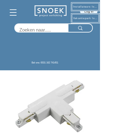
Installateurs log in
Log in
Vakantiepark log in
Terug
Bel ons: 0031 162 741451