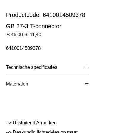
Productcode: 6410014509378
GB 37-3 T-connector
Normale
Verkoopprijs
 € 46,00 
€ 41,40
prijs
6410014509378
Technische specificaties
Toepassing
3 Fase Rail
Materialen
Afmetingen totaal (mm)
ntb
Kleur Armatuur
Wit
Systeemvermogen
W
--> Uitsluitend A-merken
Lumen Output
lm
--> Deskundig lichtadvies op maat