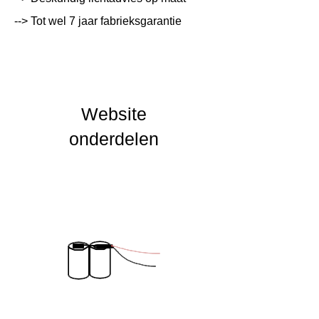
--> Tot wel 7 jaar fabrieksgarantie
Lichtleur
K
Uitstalinghoek
UGR Waarde
Website
CRI waarde
onderdelen
IP Waarde
IK Waarde
Spanning
230 VAC
Nominal fA [mA]
Nominal fA [V]
Garantie Periode
2