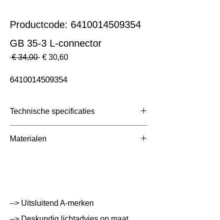
Productcode: 6410014509354
GB 35-3 L-connector
Normale
Verkoopprijs
 € 34,00 
€ 30,60
prijs
6410014509354
Technische specificaties
Toepassing
3 Fase Rail
Materialen
Afmetingen totaal (mm)
ntb
Kleur Armatuur
Wit
Systeemvermogen
W
--> Uitsluitend A-merken
Lumen Output
lm
--> Deskundig lichtadvies op maat