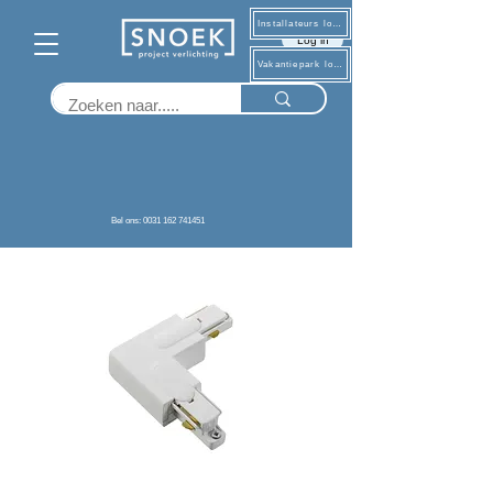
Installateurs log in
Log in
Vakantiepark log in
Terug
Bel ons: 0031 162 741451