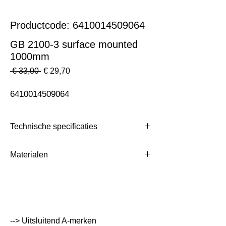
Productcode: 6410014509064
GB 2100-3 surface mounted
1000mm
Normale
Verkoopprijs
 € 33,00 
€ 29,70
prijs
6410014509064
Technische specificaties
Toepassing
3 Fase Rail
Materialen
Afmetingen totaal (mm)
ntb
Kleur Armatuur
Wit
Systeemvermogen
W
--> Uitsluitend A-merken