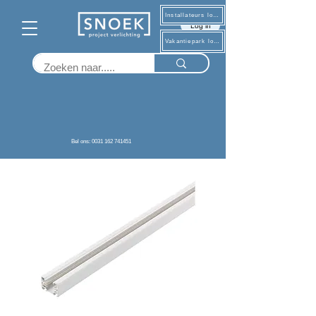
Installateurs log in
Log in
Vakantiepark log in
Terug
Bel ons: 0031 162 741451