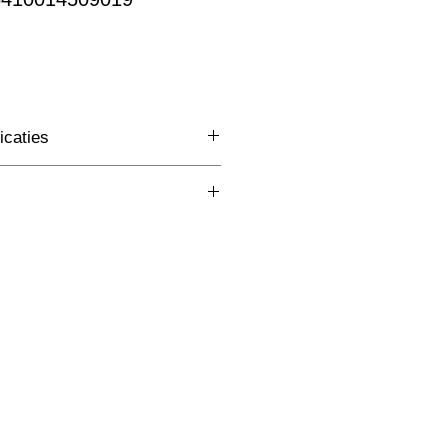
rkoopprijs
icaties
3 Fase Rail
(mm)
Grijs
W
lm
K