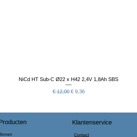
NiCd HT Sub-C Ø22 x H42 2,4V 1,8Ah SBS
Normale prijs
Verkoopprijs
€ 12,00
€ 9,36
Producten
Klantenservice
Binnen
Contact