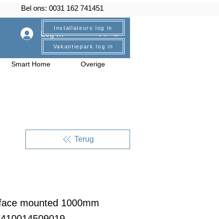
Bel ons: 0031 162 741451
Installateurs log in
Log In
Vakantiepark log in
Smart Home
Overige
Terug
rface mounted 1000mm
6410014509019