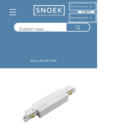
Installateurs log in
Log in
Vakantiepark log in
Terug
Bel ons: 0031 162 741451