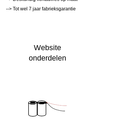
--> Tot wel 7 jaar fabrieksgarantie
Lichtleur
K
Uitstalinghoek
UGR Waarde
Website
CRI waarde
onderdelen
IP Waarde
IK Waarde
Spanning
230 VAC
Nominal fA [mA]
Nominal fA [V]
Garantie Periode
2