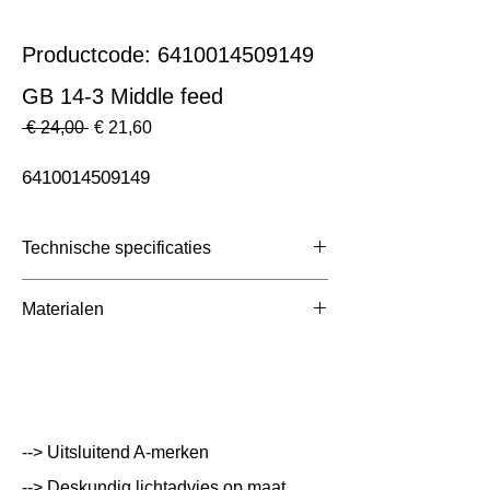
Productcode: 6410014509149
GB 14-3 Middle feed
Normale
Verkoopprijs
 € 24,00 
€ 21,60
prijs
6410014509149
Technische specificaties
Toepassing
3 Fase Rail
Materialen
Afmetingen totaal (mm)
ntb
Kleur Armatuur
Wit
Systeemvermogen
W
--> Uitsluitend A-merken
Lumen Output
lm
--> Deskundig lichtadvies op maat