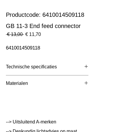
Productcode: 6410014509118
GB 11-3 End feed connector
Normale
Verkoopprijs
 € 13,00 
€ 11,70
prijs
6410014509118
Technische specificaties
Toepassing
3 Fase Rail
Materialen
Afmetingen totaal (mm)
ntb
Kleur Armatuur
Wit
Systeemvermogen
W
--> Uitsluitend A-merken
Lumen Output
lm
--> Deskundig lichtadvies op maat