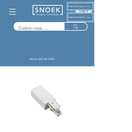
Installateurs log in
Log in
Vakantiepark log in
Terug
Bel ons: 0031 162 741451