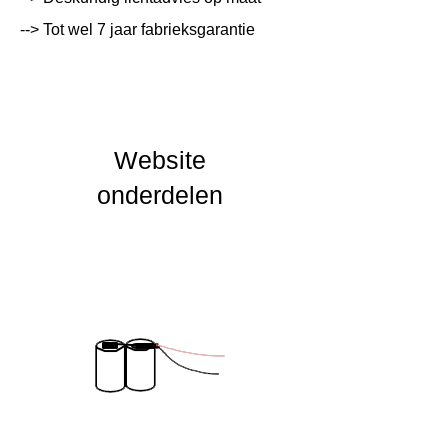
--> Tot wel 7 jaar fabrieksgarantie
Lichtleur
K
Uitstalinghoek
UGR Waarde
Website
CRI waarde
onderdelen
IP Waarde
IK Waarde
Spanning
230 VAC
Nominal fA [mA]
Nominal fA [V]
Garantie Periode
2