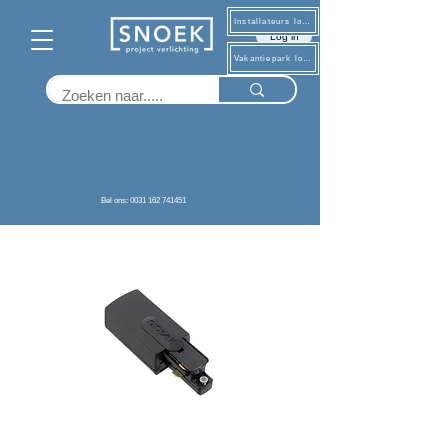
Installateurs log in
Log in
Vakantiepark log in
Terug
Bel ons: 0031 162 741451