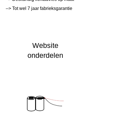
--> Tot wel 7 jaar fabrieksgarantie
Lichtleur
K
Uitstalinghoek
UGR Waarde
Website
CRI waarde
onderdelen
IP Waarde
IK Waarde
Spanning
230 VAC
Nominal fA [mA]
Nominal fA [V]
Garantie Periode
2