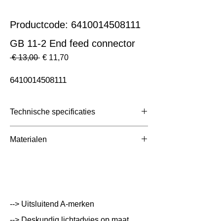
Productcode: 6410014508111
GB 11-2 End feed connector
Normale
Verkoopprijs
 € 13,00 
€ 11,70
prijs
6410014508111
Technische specificaties
Toepassing
3 Fase Rail
Materialen
Afmetingen totaal (mm)
ntb
Kleur Armatuur
Zwart
Systeemvermogen
W
--> Uitsluitend A-merken
Lumen Output
lm
--> Deskundig lichtadvies op maat