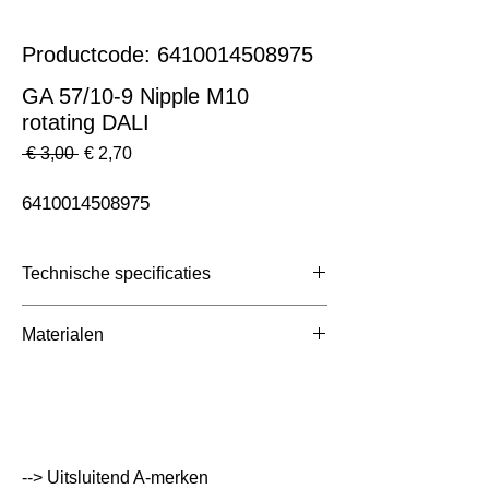
Productcode: 6410014508975
GA 57/10-9 Nipple M10
rotating DALI
Normale
Verkoopprijs
 € 3,00 
€ 2,70
prijs
6410014508975
Technische specificaties
Toepassing
3 Fase Rail
Materialen
Afmetingen totaal (mm)
ntb
Kleur Armatuur
nvt
Systeemvermogen
W
--> Uitsluitend A-merken