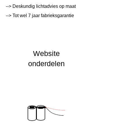
Lumen Output
lm
--> Deskundig lichtadvies op maat
--> Tot wel 7 jaar fabrieksgarantie
Lichtleur
K
Uitstalinghoek
UGR Waarde
Website
CRI waarde
onderdelen
IP Waarde
IK Waarde
Spanning
Nominal fA [mA]
Nominal fA [V]
Garantie Periode