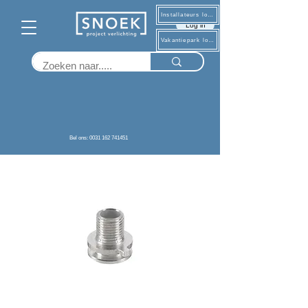
Installateurs log in
Log in
Vakantiepark log in
Terug
Bel ons: 0031 162 741451