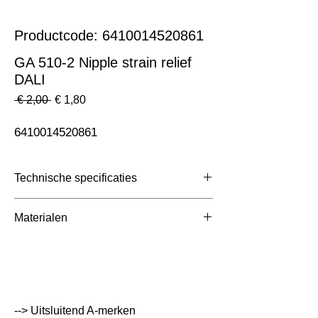
Productcode: 6410014520861
GA 510-2 Nipple strain relief
DALI
Normale
Verkoopprijs
 € 2,00 
€ 1,80
prijs
6410014520861
Technische specificaties
Toepassing
3 Fase Rail
Materialen
Afmetingen totaal (mm)
ntb
Kleur Armatuur
Zwart
Systeemvermogen
W
--> Uitsluitend A-merken