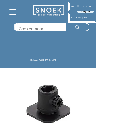
Installateurs log in
Log in
Vakantiepark log in
Terug
Bel ons: 0031 162 741451