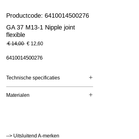
Productcode: 6410014500276
GA 37 M13-1 Nipple joint
flexible
Normale
Verkoopprijs
 € 14,00 
€ 12,60
prijs
6410014500276
Technische specificaties
Toepassing
3 Fase Rail
Materialen
Afmetingen totaal (mm)
ntb
Kleur Armatuur
Grijs
Systeemvermogen
W
--> Uitsluitend A-merken