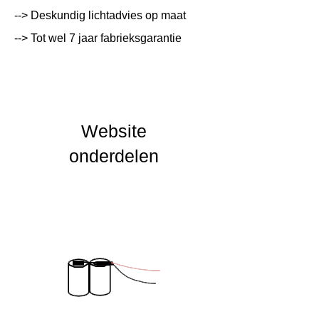
Lumen Output
lm
--> Deskundig lichtadvies op maat
--> Tot wel 7 jaar fabrieksgarantie
Lichtleur
K
Uitstalinghoek
UGR Waarde
Website
CRI waarde
onderdelen
IP Waarde
IK Waarde
Spanning
Nominal fA [mA]
Nominal fA [V]
Garantie Periode