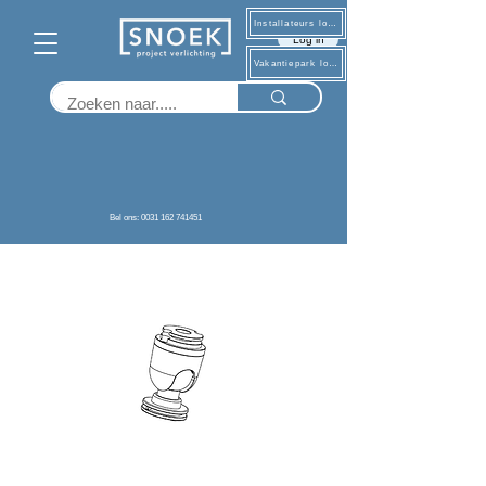
Installateurs log in
Log in
Vakantiepark log in
Terug
Bel ons: 0031 162 741451