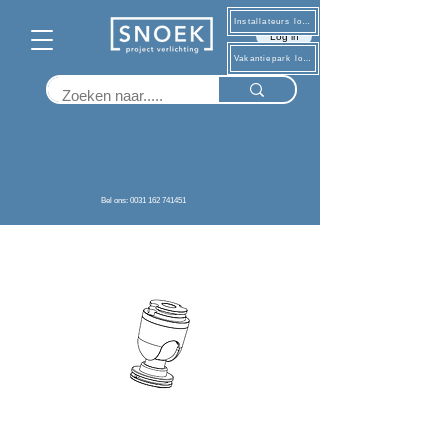
Installateurs log in
Log in
Vakantiepark log in
Terug
Bel ons: 0031 162 741451