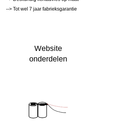
--> Tot wel 7 jaar fabrieksgarantie
Lichtleur
K
Uitstalinghoek
UGR Waarde
Website
CRI waarde
onderdelen
IP Waarde
IK Waarde
Spanning
Nominal fA [mA]
Nominal fA [V]
Garantie Periode