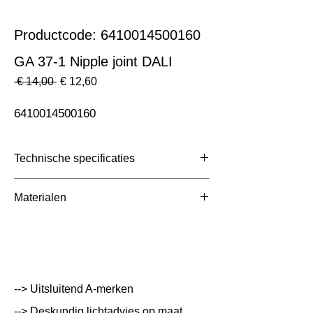
Productcode: 6410014500160
GA 37-1 Nipple joint DALI
Normale
Verkoopprijs
 € 14,00 
€ 12,60
prijs
6410014500160
Technische specificaties
Toepassing
3 Fase Rail
Materialen
Afmetingen totaal (mm)
ntb
Kleur Armatuur
Grijs
Systeemvermogen
W
--> Uitsluitend A-merken
Lumen Output
lm
--> Deskundig lichtadvies op maat