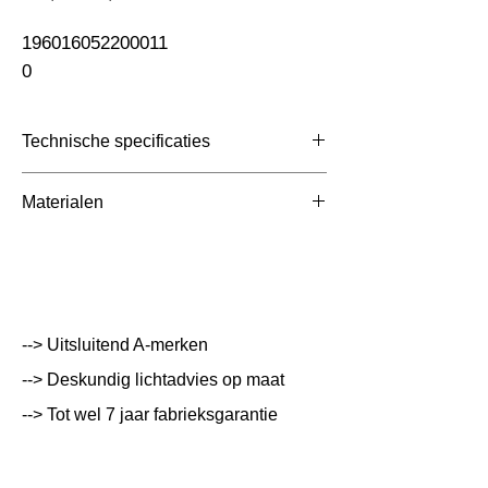
prijs
196016052200011                                                               
0
Technische specificaties
Toepassing
Lichtlijnen
Materialen
Overige
Aluminium met Aluminium
Afmetingen totaal
1437x65x80mm
(mm)
Kleur Armatuur
Wit
--> Uitsluitend A-merken
Systeemvermogen
W
--> Deskundig lichtadvies op maat
--> Tot wel 7 jaar fabrieksgarantie
Lumen Output
lm
Lichtleur
K