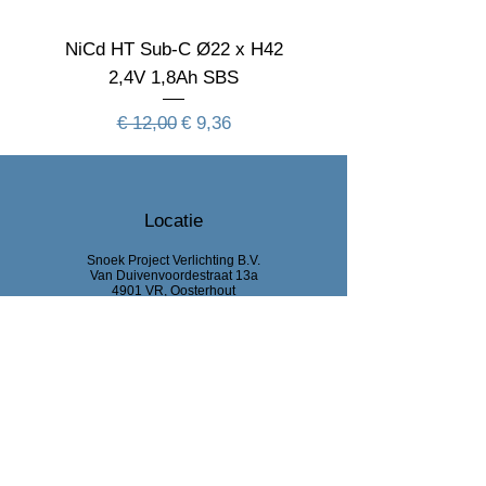
Levensduur
50000 uur
NiCd HT Sub-C Ø22 x H42
NiCd HT Sub-C Ø22 
verwachting
L80B20
2,4V 1,8Ah SBS
Aan deze informatie kunnen geen rechten
Normale prijs
Verkoopprijs
worden ontleend
€ 12,00
€ 9,36
Locatie
Snoek Project Verlichting B.V.
Van Duivenvoordestraat 13a
4901 VR, Oosterhout
0031 162 74 14 51
info@snoekprojectverlichting.nl
KvK Breda :
92444318
BTW : NL866047220B01
Bank : NL63 RABO0
329 681 842