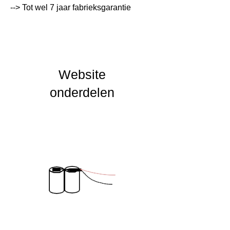
--> Tot wel 7 jaar fabrieksgarantie
Lumen Output
lm
Lichtleur
K
Uitstalinghoek
Website
UGR Waarde
onderdelen
CRI waarde
IP Waarde
IP20
IK Waarde
IK02
Spanning
Nominal fA [mA]
Nominal fA [V]
Garantie Periode
2