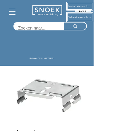
Installateurs log in
Log in
Vakantiepark log in
Terug
Bel ons: 0031 162 741451