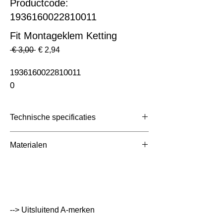
Productcode:
1936160022810011
Fit Montageklem Ketting
Normale
Verkoopprijs
 € 3,00 
€ 2,94
prijs
1936160022810011                                                              
0
Technische specificaties
Toepassing
Lichtlijnen
Materialen
Overige
Aluminium met Aluminium
Afmetingen totaal
70x20x20mm
(mm)
Kleur Armatuur
Wit
--> Uitsluitend A-merken