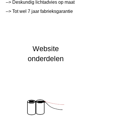
Systeemvermogen
W
--> Deskundig lichtadvies op maat
--> Tot wel 7 jaar fabrieksgarantie
Lumen Output
lm
Lichtleur
K
Uitstalinghoek
Website
UGR Waarde
onderdelen
CRI waarde
IP Waarde
IP20
IK Waarde
IK02
Spanning
Nominal fA [mA]
Nominal fA [V]