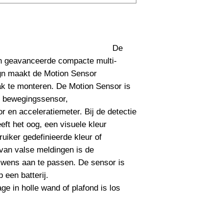
UGR Waarde
CRI waarde
                                         De 
IP Waarde
n geavanceerde compacte multi-
gn maakt de Motion Sensor 
IK Waarde
ak te monteren. De Motion Sensor is 
Spanning
 bewegingssensor, 
 en acceleratiemeter. Bij de detectie 
Nominal fA [mA]
ft het oog, een visuele kleur 
iker gedefinieerde kleur of 
Nominal fA [V]
van valse meldingen is de 
Garantie Periode
 wens aan te passen. De sensor is 
een batterij.

Levensduur verwac
 in holle wand of plafond is los 
Aan deze informatie
ontleend