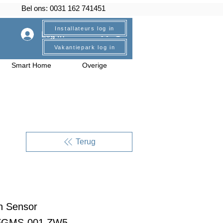
Bel ons: 0031 162 741451
Installateurs log in
Log In
Vakantiepark log in
Smart Home
Overige
Terug
n Sensor
 FGMS-001 ZW5