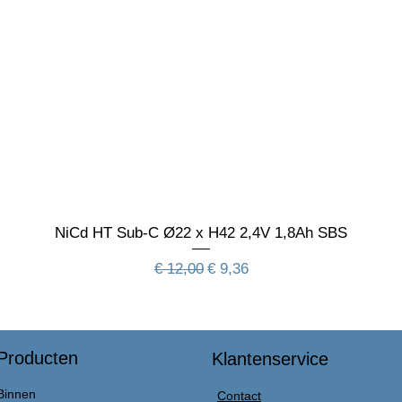
NiCd HT Sub-C Ø22 x H42 2,4V 1,8Ah SBS
Normale prijs
Verkoopprijs
€ 12,00
€ 9,36
Producten
Klantenservice
Binnen
Contact