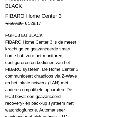
BLACK
FIBARO Home Center 3
Normale
Verkoopprijs
 € 569,00 
€ 529,17
prijs
FGHC3 EU BLACK                                                                
FIBARO Home Center 3 is de meest 
krachtige en geavanceerde smart 
home hub voor het monitoren, 
configureren en bedienen van het 
FIBARO systeem. De Home Center 3 
communiceert draadloos via Z-Wave 
en het lokale netwerk (LAN) met 
andere compatibele apparaten. De 
HC3 bevat een geavanceerd 
recovery- en back-up systeem met 
watchdogfunctie. Automatiseer 
woningen met blok scènes, LUA 