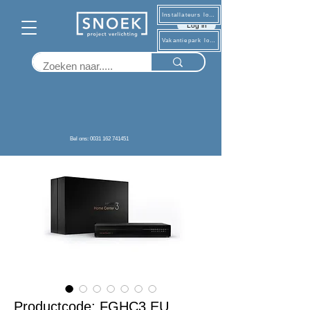
Installateurs log in
Log in
Vakantiepark log in
Terug
Bel ons: 0031 162 741451
Productcode: FGHC3 EU