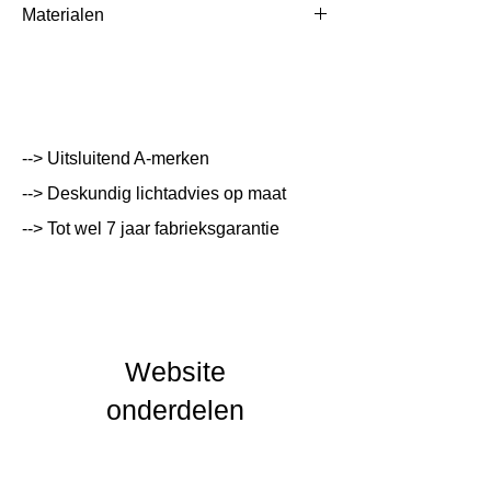
Materialen
/1640166742/FIBARO_FGHC3-S-v1.0.pdf
Kleur Armatuur
0
Systeemvermogen
W
Lumen Output
lm
--> Uitsluitend A-merken
Lichtleur
K
--> Deskundig lichtadvies op maat
Uitstalinghoek
--> Tot wel 7 jaar fabrieksgarantie
UGR Waarde
CRI waarde
IP Waarde
Website
onderdelen
IK Waarde
Spanning