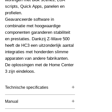
scripts, Quick Apps, panelen en 
profielen.

Geavanceerde software in 
combinatie met hoogwaardige 
componenten garanderen stabiliteit 
en prestaties. Dankzij Z-Wave 500 
heeft de HC3 een uitzonderlijk aantal 
integraties met honderden slimme 
apparaten van andere fabrikanten. 
De oplossingen met de Home Center 
3 zijn eindeloos.
Technische specificaties
Toepassing
Manual
Afmetingen totaal (mm)
https://shop.jdkbenelux.com/media/93/4c/a3