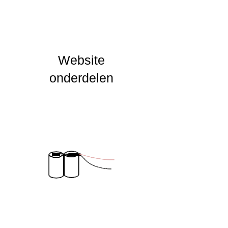
UGR Waarde
CRI waarde
IP Waarde
Website
onderdelen
IK Waarde
Spanning
Nominal fA [mA]
Nominal fA [V]
Garantie Periode
2
Levensduur verwachting
Aan deze informatie kunnen geen rechten
worden ontleend