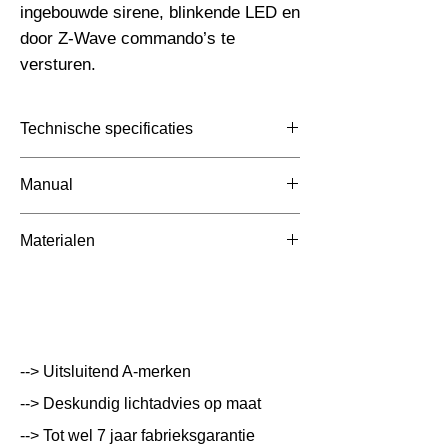
ingebouwde sirene, blinkende LED en 
door Z-Wave commando’s te 
versturen.
Technische specificaties
Toepassing
Manual
Afmetingen totaal (mm)
https://shop.jdkbenelux.com/media/37/ea/29
Materialen
/1640166500/FIBARO_FGCD-001-EN-T-
Kleur Armatuur
v1.1.pdf
0
Systeemvermogen
W
Lumen Output
lm
--> Uitsluitend A-merken
Lichtleur
K
--> Deskundig lichtadvies op maat
Uitstalinghoek
--> Tot wel 7 jaar fabrieksgarantie