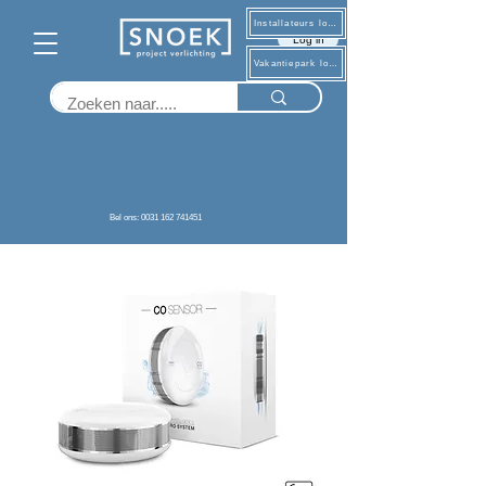
Installateurs log in
Log in
Vakantiepark log in
Terug
Bel ons: 0031 162 741451