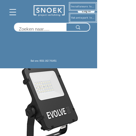
Installateurs log in
Log in
Vakantiepark log in
Terug
Bel ons: 0031 162 741451