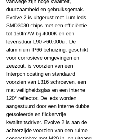
vanwege zijn hoge kwaliteit, 
duurzaamheid en gebruiksgemak. 
Evolve 2 is uitgerust met Lumileds 
SMD3030 chips met een efficiëntie 
tot 150lm/W bij 4000K en een 
levensduur L90 >60.000u . De 
aluminium IP66 behuizing, geschikt 
voor corrosieve omgevingen en 
zeezout, is voorzien van een 
Interpon coating en standaard 
voorzien van L316 schroeven, een 
mat veiligheidsglas en een interne 
120° reflector. De leds worden 
aangestuurd door een interne dubbel 
geïsoleerde en flickervrije 
kwaliteitsdriver. Evolve 2 is aan de 
achterzijde voorzien van een ruime 
connectiebox met M20 in- en uitgang 