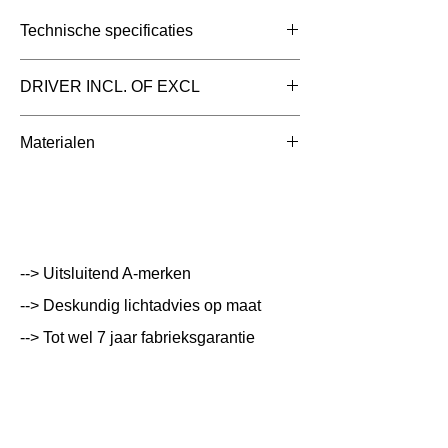
Technische specificaties
Toepassing
Floodlight
DRIVER INCL. OF EXCL
ledstraler
inclusief driver (intern)
Materialen
Afmetingen totaal
229x69x294mm
(mm)
Aluminium met geschikt voor corrosieve
omgevingen en zeezout
Kleur Armatuur
Zwart
Systeemvermogen
25 W
--> Uitsluitend A-merken
Lumen Output
3394 lm
--> Deskundig lichtadvies op maat
Lichtleur
3000;4000 K
--> Tot wel 7 jaar fabrieksgarantie
Uitstalinghoek
120
UGR Waarde