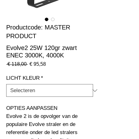
Productcode: MASTER
PRODUCT
Evolve2 25W 120gr zwart
ENEC 3000K, 4000K
Normale
Verkoopprijs
 € 118,00 
€ 95,58
prijs
LICHT KLEUR
*
OPTIES AANPASSEN                                                              
Evolve 2 is de opvolger van de 
populaire Evolve straler en de 
referentie onder de led stralers 