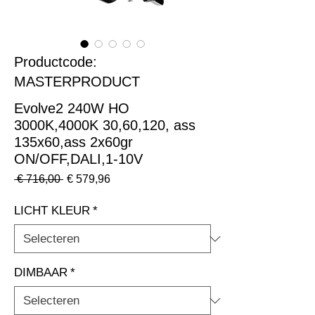
Productcode:
MASTERPRODUCT
Evolve2 240W HO
3000K,4000K 30,60,120, ass
135x60,ass 2x60gr
ON/OFF,DALI,1-10V
Normale
Verkoopprijs
 € 716,00 
€ 579,96
prijs
LICHT KLEUR
*
DIMBAAR
*