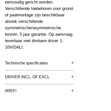
eenvoudig gericht worden. 
Verschillende toebehoren voor grond- 
of paalmontage zijn beschikbaar 
alsook verschillende 
symmetrische/asymmetrische 
lenzen. 5 jaar garantie. Op aanvraag 
leverbaar met dimbare driver 1-
10V/DALI.
Technische specificaties
Toepassing
Floodlight ledstraler
DRIVER INCL. OF EXCL
Afmetingen totaal
385x74x470mm
inclusief driver (intern)
#REF!
(mm)
Aluminium met geschikt voor corrosieve
Kleur Armatuur
Zwart
omgevingen en zeezout