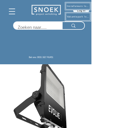
Installateurs log in
Log in
Vakantiepark log in
Terug
Bel ons: 0031 162 741451