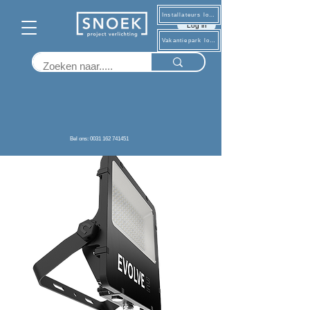
Installateurs log in
Log in
Vakantiepark log in
Terug
Bel ons: 0031 162 741451