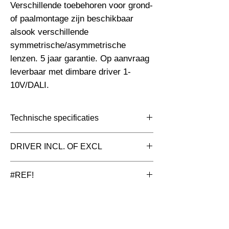
Verschillende toebehoren voor grond- 
of paalmontage zijn beschikbaar 
alsook verschillende 
symmetrische/asymmetrische 
lenzen. 5 jaar garantie. Op aanvraag 
leverbaar met dimbare driver 1-
10V/DALI.
Technische specificaties
Toepassing
Floodlight ledstraler
DRIVER INCL. OF EXCL
Afmetingen totaal
385x74x470mm
inclusief driver (intern)
#REF!
(mm)
Aluminium met geschikt voor corrosieve
Kleur Armatuur
Zwart
omgevingen en zeezout
Systeemvermogen
200 W