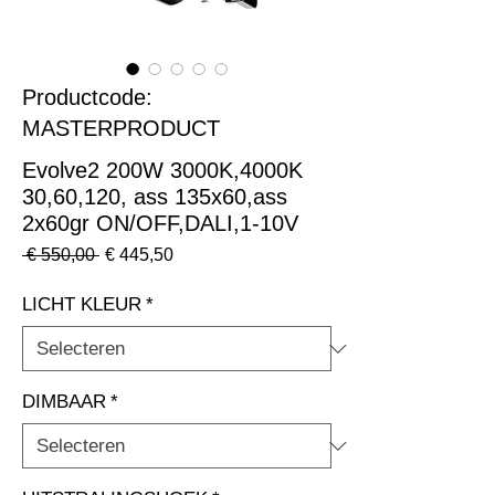
Productcode:
MASTERPRODUCT
Evolve2 200W 3000K,4000K
30,60,120, ass 135x60,ass
2x60gr ON/OFF,DALI,1-10V
Normale
Verkoopprijs
 € 550,00 
€ 445,50
prijs
LICHT KLEUR
*
DIMBAAR
*