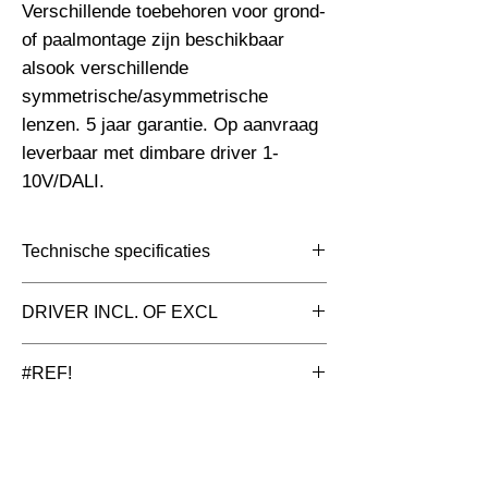
Verschillende toebehoren voor grond- 
of paalmontage zijn beschikbaar 
alsook verschillende 
symmetrische/asymmetrische 
lenzen. 5 jaar garantie. Op aanvraag 
leverbaar met dimbare driver 1-
10V/DALI.
Technische specificaties
Toepassing
Floodlight ledstraler
DRIVER INCL. OF EXCL
Afmetingen totaal
333x74x368mm
inclusief driver (intern)
#REF!
(mm)
Aluminium met geschikt voor corrosieve
Kleur Armatuur
Zwart
omgevingen en zeezout
Systeemvermogen
100 W