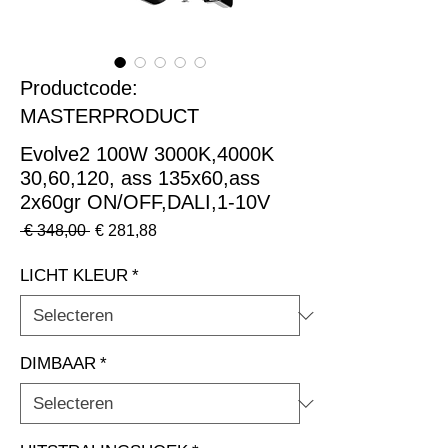
Productcode:
MASTERPRODUCT
Evolve2 100W 3000K,4000K
30,60,120, ass 135x60,ass
2x60gr ON/OFF,DALI,1-10V
Normale
Verkoopprijs
 € 348,00 
€ 281,88
prijs
LICHT KLEUR
*
DIMBAAR
*