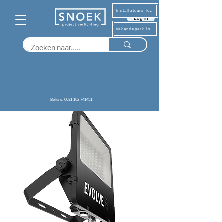
Installateurs log in
Log in
Vakantiepark log in
Terug
Bel ons: 0031 162 741451