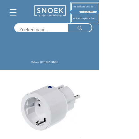
Installateurs log in
Log in
Vakantiepark log in
Terug
Bel ons: 0031 162 741451