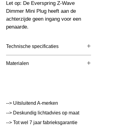
Let op: De Everspring Z-Wave 
Dimmer Mini Plug heeft aan de 
achterzijde geen ingang voor een 
penaarde.
Technische specificaties
Toepassing
Materialen
Afmetingen totaal (mm)
0
Kleur Armatuur
Systeemvermogen
W
--> Uitsluitend A-merken
Lumen Output
lm
--> Deskundig lichtadvies op maat
--> Tot wel 7 jaar fabrieksgarantie
Lichtleur
K