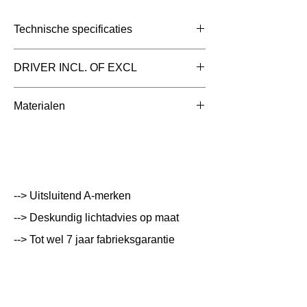
Technische specificaties
Toepassing
3 Fase Rail
DRIVER INCL. OF EXCL
Afmetingen totaal
158x85x104mm
Driver Inclusief
Materialen
(mm)
Die Cast Aluminum met Facet anodized
Kleur Armatuur
Grijs
aluminum reflector
Systeemvermogen
14;18.5 W
Lumen Output
1300 lm
--> Uitsluitend A-merken
--> Deskundig lichtadvies op maat
Lichtleur
3000 K
--> Tot wel 7 jaar fabrieksgarantie
Uitstalinghoek
15;24;45;55
UGR Waarde
21