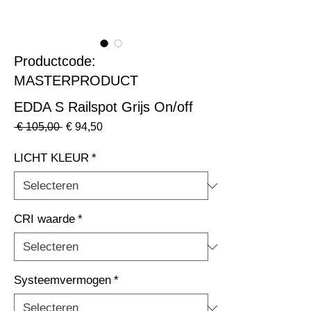
Productcode:
MASTERPRODUCT
EDDA S Railspot Grijs On/off
Normale
Verkoopprijs
 € 105,00 
€ 94,50
prijs
LICHT KLEUR
*
CRI waarde
*
Systeemvermogen
*