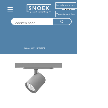
Installateurs log in
Log in
Vakantiepark log in
Terug
Bel ons: 0031 162 741451