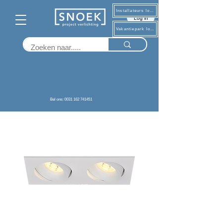
Installateurs log in
Log in
Vakantiepark log in
Terug
Bel ons: 0031 162 741451