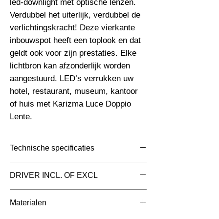
led-downlight met optische lenzen. 
Verdubbel het uiterlijk, verdubbel de 
verlichtingskracht! Deze vierkante 
inbouwspot heeft een toplook en dat 
geldt ook voor zijn prestaties. Elke 
lichtbron kan afzonderlijk worden 
aangestuurd. LED’s verrukken uw 
hotel, restaurant, museum, kantoor 
of huis met Karizma Luce Doppio 
Lente.
Technische specificaties
Toepassing
Inbouwspots
DRIVER INCL. OF EXCL
Afmetingen totaal
220x110x89mm
Apart bij bestellen
Materialen
(mm)
(Gat 210 x 100)