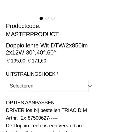
Productcode:
MASTERPRODUCT
Doppio lente Wit DTW/2x850lm
2x12W 30°,40°,60°
Normale
Verkoopprijs
 € 195,00 
€ 171,60
prijs
UITSTRALINGSHOEK
*
OPTIES AANPASSEN                                                              
DRIVER los bij bestellen TRIAC DIM 
Artnr.  2x 87500627----- 

De Doppio Lente is een verstelbare 