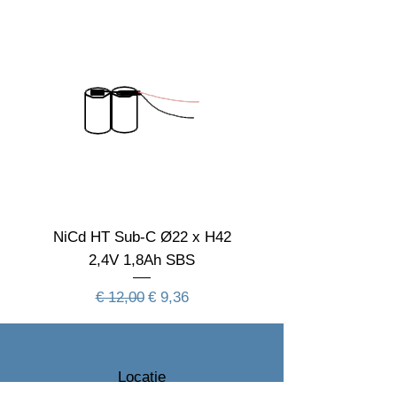
Spanning
230 VAC
Nominal fA [mA]
Nominal fA [V]
Garantie Periode
2
Levensduur
verwachting
Aan deze informatie kunnen geen rechten
worden ontleend
NiCd HT Sub-C Ø22 x H42
NiCd HT Sub-C Ø22 
2,4V 1,8Ah SBS
Normale prijs
Verkoopprijs
€ 12,00
€ 9,36
Locatie