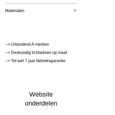
Afmetingen totaal
110x86x11mm
Materialen
(mm)
GLAS
Kleur Armatuur
nvt
Systeemvermogen
W
Lumen Output
lm
--> Uitsluitend A-merken
--> Deskundig lichtadvies op maat
Lichtleur
K
--> Tot wel 7 jaar fabrieksgarantie
Uitstalinghoek
UGR Waarde
CRI waarde
Website
IP Waarde
IP55
onderdelen
IK Waarde