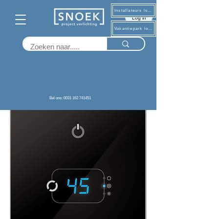
Installateurs log in
Log in
Vakantiepark log in
Terug
Bel ons: 0031 162 741451