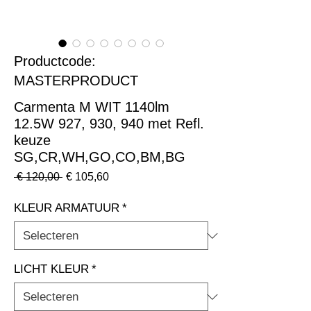
Productcode:
MASTERPRODUCT
Carmenta M WIT 1140lm
12.5W 927, 930, 940 met Refl.
keuze
SG,CR,WH,GO,CO,BM,BG
Normale
Verkoopprijs
 € 120,00 
€ 105,60
prijs
KLEUR ARMATUUR
*
LICHT KLEUR
*