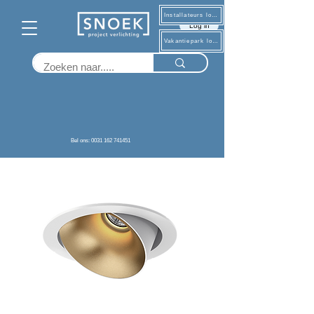
Installateurs log in
Log in
Vakantiepark log in
Terug
Bel ons: 0031 162 741451