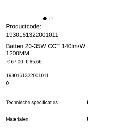
Productcode:
1930161322001011
Batten 20-35W CCT 140lm/W
1200MM
Normale
Verkoopprijs
 € 67,00 
€ 65,66
prijs
1930161322001011                                                              
0
Technische specificaties
Toepassing
Montagebalken
Materialen
Afmetingen totaal
1150x56x68mm
1150x56x68mm