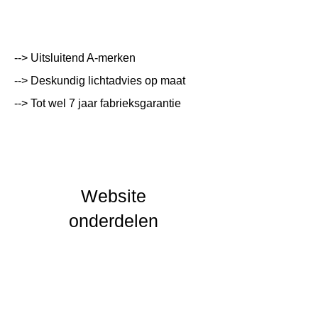
(mm)
Kleur Armatuur
Wit
--> Uitsluitend A-merken
Systeemvermogen
35 W
--> Deskundig lichtadvies op maat
Lumen Output
4900 lm
--> Tot wel 7 jaar fabrieksgarantie
Lichtleur
4000 K
Uitstalinghoek
150
UGR Waarde
20
Website
CRI waarde
80
onderdelen
IP Waarde
IP20
IK Waarde
IK02
Spanning
230 VAC