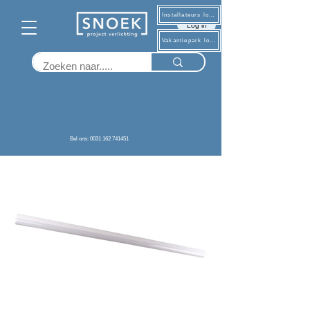
Installateurs log in
Log in
Vakantiepark log in
Terug
Bel ons: 0031 162 741451