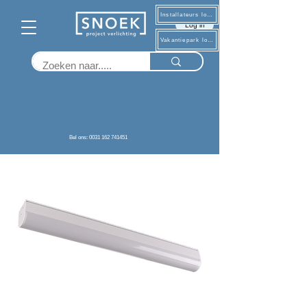
Installateurs log in
Log in
Vakantiepark log in
Terug
Bel ons: 0031 162 741451