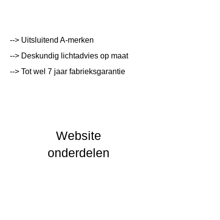
(mm)
Kleur Armatuur
Wit
--> Uitsluitend A-merken
Systeemvermogen
25 W
--> Deskundig lichtadvies op maat
Lumen Output
3500 lm
--> Tot wel 7 jaar fabrieksgarantie
Lichtleur
4000 K
Uitstalinghoek
150
UGR Waarde
20
Website
CRI waarde
80
onderdelen
IP Waarde
IP20
IK Waarde
IK02
Spanning
230 VAC