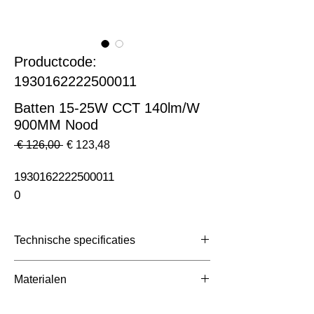
Productcode:
1930162222500011
Batten 15-25W CCT 140lm/W
900MM Nood
Normale
Verkoopprijs
 € 126,00 
€ 123,48
prijs
1930162222500011                                                              
0
Technische specificaties
Toepassing
Montagebalken
Materialen
Afmetingen totaal
900x56x68mm
900x56x68mm