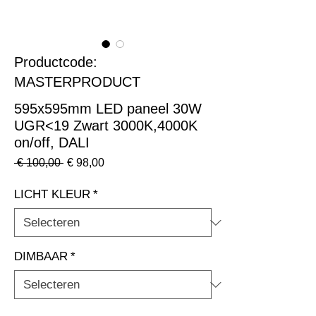
Productcode:
MASTERPRODUCT
595x595mm LED paneel 30W
UGR<19 Zwart 3000K,4000K
on/off, DALI
Normale
Verkoopprijs
 € 100,00 
€ 98,00
prijs
LICHT KLEUR
*
DIMBAAR
*