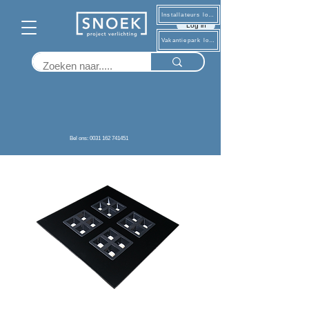
Installateurs log in
Log in
Vakantiepark log in
Terug
Bel ons: 0031 162 741451