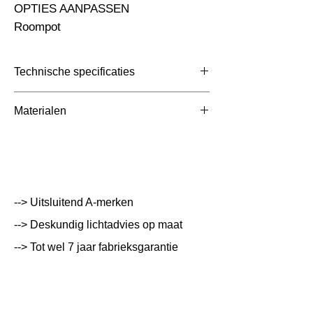
OPTIES AANPASSEN                                                              
Roompot
Technische specificaties
Toepassing
Led Panelen
Materialen
Afmetingen totaal
595x595x35mm
Aluminium met Plastic, opaal
(mm)
Kleur Armatuur
Zwart
--> Uitsluitend A-merken
Systeemvermogen
30 W
--> Deskundig lichtadvies op maat
Lumen Output
4350 lm
--> Tot wel 7 jaar fabrieksgarantie
Lichtleur
3000 K
Uitstalinghoek
120