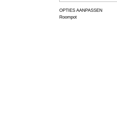
OPTIES AANPASSEN                                                              
Roompot