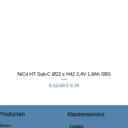
NiCd HT Sub-C Ø22 x H42 2,4V 1,8Ah SBS
Normale prijs
Verkoopprijs
€ 12,00
€ 9,36
Producten
Klantenservice
Binnen
Contact