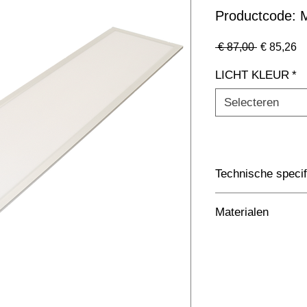
Productcode
Normale
Ve
 € 87,00 
€ 85,26
prijs
LICHT KLEUR
*
Selecteren
Technische specif
Toepassing
Materialen
Afmetingen totaal 
Aluminium met Plasti
Kleur Armatuur
Systeemvermogen