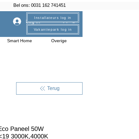
Bel ons: 0031 162 741451
Installateurs log in
Log In
Vakantiepark log in
Smart Home
Overige
Terug
co Paneel 50W
19 3000K,4000K