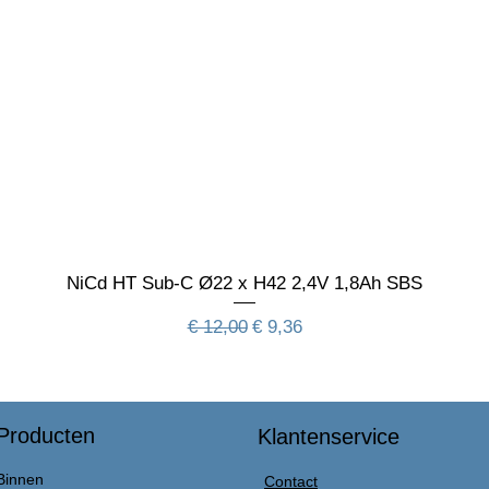
NiCd HT Sub-C Ø22 x H42 2,4V 1,8Ah SBS
Normale prijs
Verkoopprijs
€ 12,00
€ 9,36
Producten
Klantenservice
Binnen
Contact