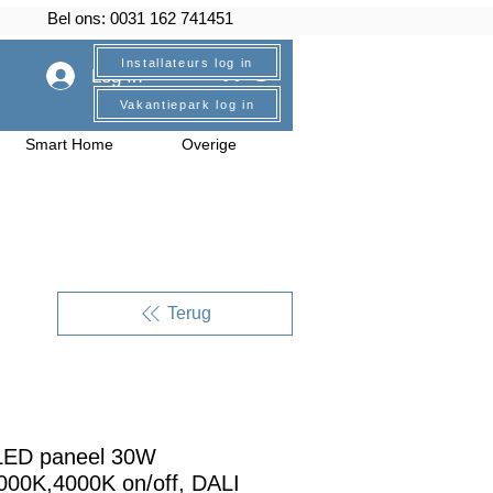
Bel ons: 0031 162 741451
Installateurs log in
Log In
Vakantiepark log in
Smart Home
Overige
Terug
ED paneel 30W
00K,4000K on/off, DALI