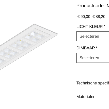
Productcode
Normale
Ve
 € 90,00 
€ 88,20
prijs
LICHT KLEUR
*
Selecteren
DIMBAAR
*
Selecteren
Technische specif
Toepassing
Materialen
Afmetingen totaal 
Aluminium met Plasti