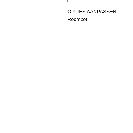
OPTIES AANPASSEN                                                              
Roompot