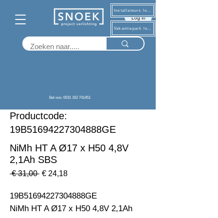
Installateurs log in
Log in
Vakantiepark log in
Terug
Bel ons: 0031 162 741451
Productcode:
19B51694227304888GE
NiMh HT A Ø17 x H50 4,8V
2,1Ah SBS
Normale
Verkoopprijs
 € 31,00 
€ 24,18
prijs
19B51694227304888GE                                                           
NiMh HT A Ø17 x H50 4,8V 2,1Ah  