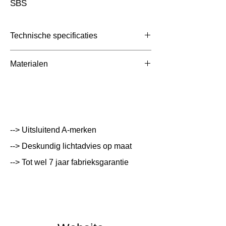
SBS
Technische specificaties
Toepassing
Nood
Materialen
Afmetingen totaal
100x34x17mm
(mm)
Kleur Armatuur
--> Uitsluitend A-merken
Systeemvermogen
W
--> Deskundig lichtadvies op maat
Lumen Output
lm
--> Tot wel 7 jaar fabrieksgarantie
Lichtleur
K
Uitstalinghoek
UGR Waarde