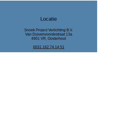
Locatie
Snoek Project Verlichting B.V.
Van Duivenvoordestraat 13a
4901 VR, Oosterhout
0031 162 74 14 51
info@snoekprojectverlichting.nl
KvK Breda :
92444318
BTW : NL866047220B01
Bank : NL63 RABO0
329 681 842
Klantenservice
Contact
Help Centrum
Over Ons