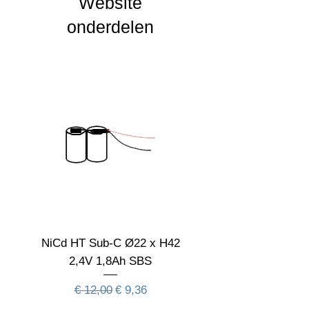
Website
CRI waarde
onderdelen
IP Waarde
IK Waarde
Spanning
4.8
Nominal fA [mA]
Nominal fA [V]
Garantie Periode
Levensduur
verwachting
NiCd HT Sub-C Ø22 x H42
NiCd HT Sub-C Ø22 
Aan deze informatie kunnen geen rechten
2,4V 1,8Ah SBS
worden ontleend
Normale prijs
Verkoopprijs
€ 12,00
€ 9,36