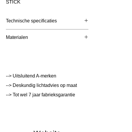
STICK
Technische specificaties
Toepassing
Nood
Materialen
Afmetingen totaal (mm)
22x89x42mm
Kleur Armatuur
Systeemvermogen
W
--> Uitsluitend A-merken
Lumen Output
lm
--> Deskundig lichtadvies op maat
--> Tot wel 7 jaar fabrieksgarantie
Lichtleur
K
Uitstalinghoek
UGR Waarde