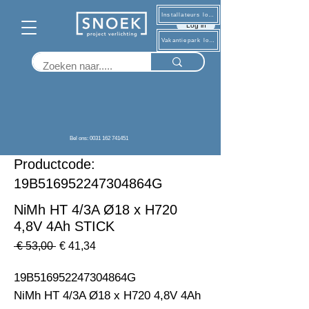
Installateurs log in
Log in
Vakantiepark log in
Terug
Bel ons: 0031 162 741451
Productcode:
19B516952247304864G
NiMh HT 4/3A Ø18 x H720
4,8V 4Ah STICK
Normale
Verkoopprijs
 € 53,00 
€ 41,34
prijs
19B516952247304864G                                                           
NiMh HT 4/3A Ø18 x H720 4,8V 4Ah  