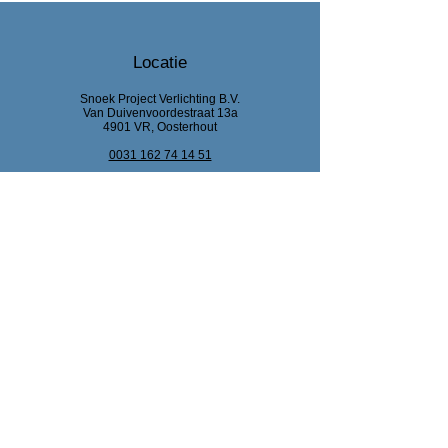
Locatie
Snoek Project Verlichting B.V.
Van Duivenvoordestraat 13a
4901 VR, Oosterhout
0031 162 74 14 51
info@snoekprojectverlichting.nl
KvK Breda :
92444318
BTW : NL866047220B01
Bank : NL63 RABO0
329 681 842
Klantenservice
Contact
Help Centrum
Over Ons