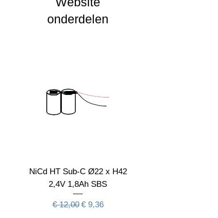
Website
CRI waarde
onderdelen
IP Waarde
IK Waarde
Spanning
4.8
Nominal fA [mA]
Nominal fA [V]
Garantie Periode
Levensduur
verwachting
NiCd HT Sub-C Ø22 x H42
NiCd HT Sub-C Ø22 
Aan deze informatie kunnen geen rechten
worden ontleend
2,4V 1,8Ah SBS
Normale prijs
Verkoopprijs
€ 12,00
€ 9,36