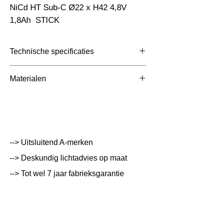
NiCd HT Sub-C Ø22 x H42 4,8V 
1,8Ah  STICK
Technische specificaties
Toepassing
Nood
Materialen
Afmetingen totaal (mm)
Ø22x211mm
Kleur Armatuur
Systeemvermogen
W
--> Uitsluitend A-merken
Lumen Output
lm
--> Deskundig lichtadvies op maat
--> Tot wel 7 jaar fabrieksgarantie
Lichtleur
K
Uitstalinghoek