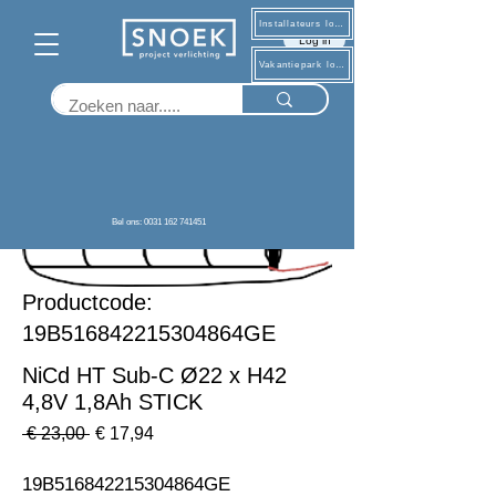
Installateurs log in
Log in
Vakantiepark log in
Terug
Bel ons: 0031 162 741451
Productcode:
19B516842215304864GE
NiCd HT Sub-C Ø22 x H42
4,8V 1,8Ah STICK
Normale
Verkoopprijs
 € 23,00 
€ 17,94
prijs
19B516842215304864GE                                                          