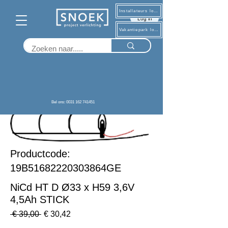
Installateurs log in
Log in
Vakantiepark log in
Terug
Bel ons: 0031 162 741451
Productcode:
19B51682220303864GE
NiCd HT D Ø33 x H59 3,6V
4,5Ah STICK
Normale
Verkoopprijs
 € 39,00 
€ 30,42
prijs