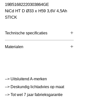
19B51682220303864GE                                                           
NiCd HT D Ø33 x H59 3,6V 4,5Ah  
STICK
Technische specificaties
Toepassing
Nood
Materialen
Afmetingen totaal (mm)
Ø33x235mm
Kleur Armatuur
Systeemvermogen
W
--> Uitsluitend A-merken
Lumen Output
lm
--> Deskundig lichtadvies op maat
--> Tot wel 7 jaar fabrieksgarantie
Lichtleur
K
Uitstalinghoek