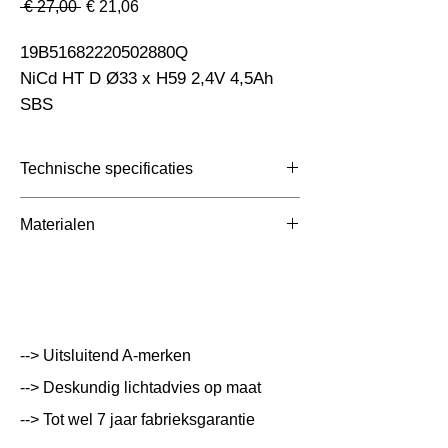
Normale
Verkoopprijs
 € 27,00 
€ 21,06
prijs
19B51682220502880Q                                                            
NiCd HT D Ø33 x H59 2,4V 4,5Ah  
SBS
Technische specificaties
Toepassing
Nood
Materialen
Afmetingen totaal (mm)
33x98x59mm
Kleur Armatuur
Systeemvermogen
W
--> Uitsluitend A-merken
Lumen Output
lm
--> Deskundig lichtadvies op maat
--> Tot wel 7 jaar fabrieksgarantie
Lichtleur
K