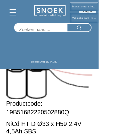
Installateurs log in
Log in
Vakantiepark log in
Terug
Bel ons: 0031 162 741451
Productcode:
19B51682220502880Q
NiCd HT D Ø33 x H59 2,4V
4,5Ah SBS