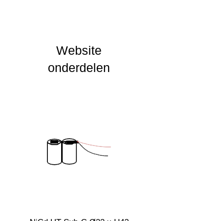
Uitstalinghoek
UGR Waarde
Website
CRI waarde
onderdelen
IP Waarde
IK Waarde
Spanning
2.4
Nominal fA [mA]
Nominal fA [V]
Garantie Periode
Levensduur
verwachting