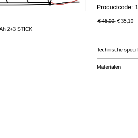
Productcode:
Normale
Ve
 € 45,00 
€ 35,10
prijs
5Ah 2+3 STICK
Technische specif
Toepassing
Materialen
Afmetingen totaal 
Kleur Armatuur
Systeemvermogen
Lumen Output
Lichtleur