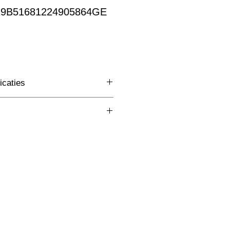
 19B51681224905864GE
rkoopprijs
icaties
Nood
(mm)
33x98x35mm
W
lm
K