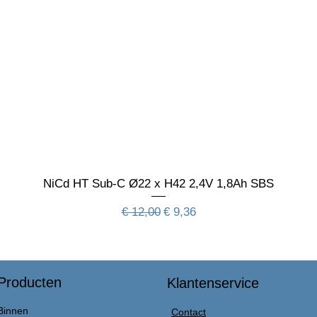
NiCd HT Sub-C Ø22 x H42 2,4V 1,8Ah SBS
Normale prijs
Verkoopprijs
€ 12,00
€ 9,36
Producten
Klantenservice
Binnen
Contact