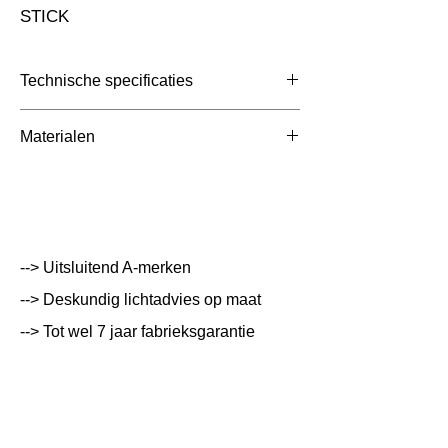
STICK
Technische specificaties
Toepassing
Nood
Materialen
Afmetingen totaal (mm)
Ø26x192mm
Kleur Armatuur
Systeemvermogen
W
--> Uitsluitend A-merken
Lumen Output
lm
--> Deskundig lichtadvies op maat
--> Tot wel 7 jaar fabrieksgarantie
Lichtleur
K
Uitstalinghoek
UGR Waarde