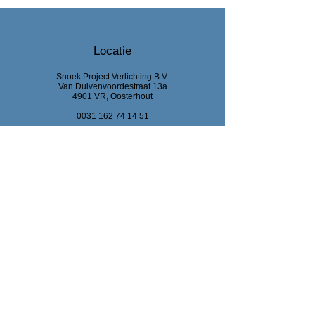
Locatie
Snoek Project Verlichting B.V.
Van Duivenvoordestraat 13a
4901 VR, Oosterhout
0031 162 74 14 51
info@snoekprojectverlichting.nl
KvK Breda :
92444318
BTW : NL866047220B01
Bank : NL63 RABO0
329 681 842
Klantenservice
Contact
Help Centrum