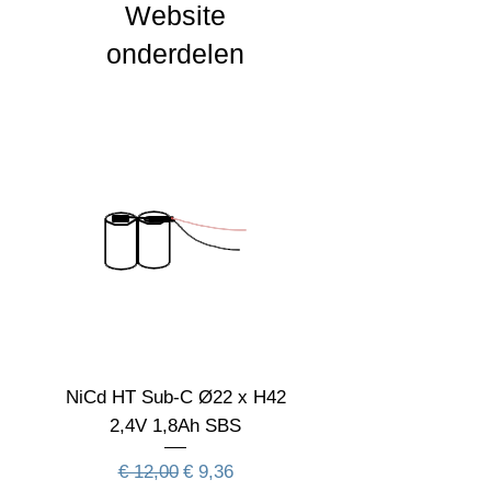
Website
CRI waarde
onderdelen
IP Waarde
IK Waarde
Spanning
4.8
Nominal fA [mA]
Nominal fA [V]
Garantie Periode
Levensduur verwachting
Aan deze informatie kunnen geen rechten
NiCd HT Sub-C Ø22 x H42
NiCd HT Sub-C Ø22 
worden ontleend
2,4V 1,8Ah SBS
Normale prijs
Verkoopprijs
€ 12,00
€ 9,36