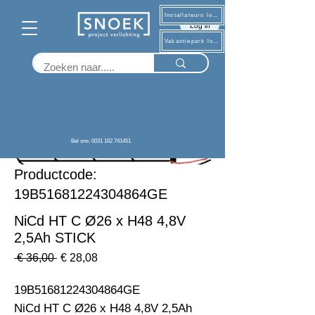
Installateurs log in
Log in
Vakantiepark log in
Terug
Bel ons: 0031 162 741451
Productcode:
19B51681224304864GE
NiCd HT C Ø26 x H48 4,8V
2,5Ah STICK
Normale
Verkoopprijs
 € 36,00 
€ 28,08
prijs
19B51681224304864GE                                                           
NiCd HT C Ø26 x H48 4,8V 2,5Ah  