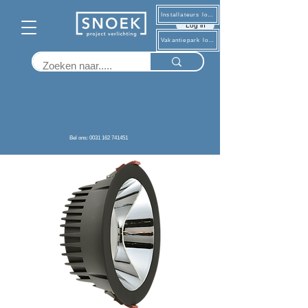
Installateurs log in
Log in
Vakantiepark log in
Terug
Bel ons: 0031 162 741451