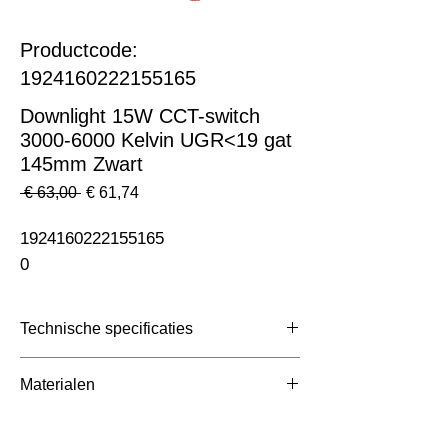
Productcode:
1924160222155165
Downlight 15W CCT-switch
3000-6000 Kelvin UGR<19 gat
145mm Zwart
Normale
Verkoopprijs
 € 63,00 
€ 61,74
prijs
1924160222155165                                                              
0
Technische specificaties
Toepassing
Downlighters Inbouw
Materialen
Afmetingen totaal
Ø165x90mm (Gat
Aluminium met Plastic, opaal
(mm)
145)